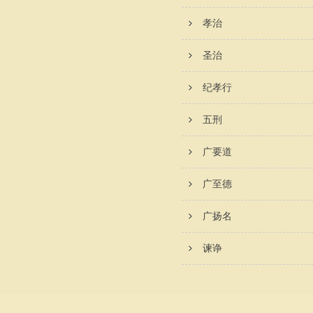
孝治
圣治
纪孝行
五刑
广要道
广至德
广扬名
谏诤