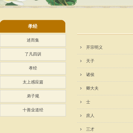
孝经
述而集
开宗明义
了凡四训
天子
孝经
诸侯
太上感应篇
卿大夫
弟子规
士
十善业道经
庶人
三才