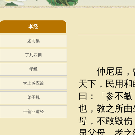
孝经
述而集
了凡四训
仲尼居，曾
孝经
天下，民用和
太上感应篇
曰：「参不敏
弟子规
也，教之所由
十善业道经
母，不敢毁伤
显父母，孝之