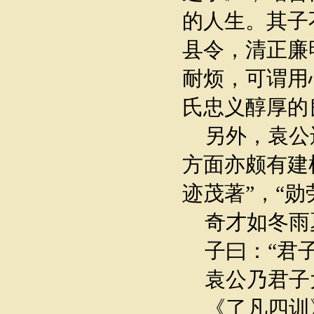
的人生。其子
县令，清正廉
耐烦，可谓用
氏忠义醇厚的
另外，袁公
方面亦颇有建
迹茂著”，“勋
奇才如冬雨
子曰：“君子
袁公乃君子
《了凡四训