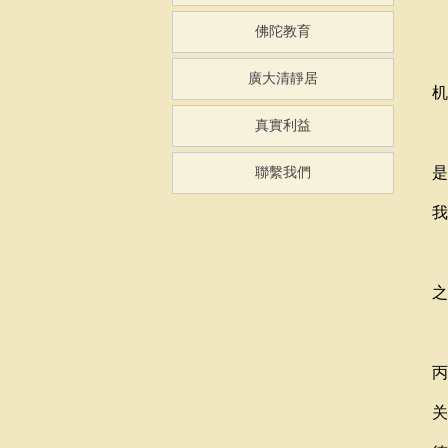
佛陀教育
廣大清靜居
机
真實利益
是
聯繫我們
我
之
丙
关