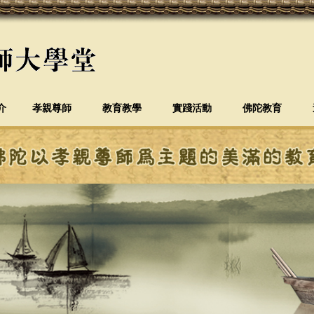
介
孝親尊師
教育教學
實踐活動
佛陀教育