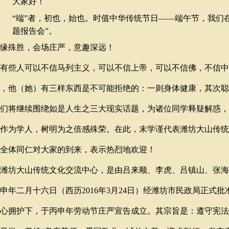
大家好！
“端”者，初也，始也。时值中华传统节日——端午节，我们
题报告会”。
缘殊胜，会场庄严，意趣深远！
有些人可以不信马列主义，可以不信上帝，可以不信佛，不信中
，他（她）有三样东西是不可能拒绝的：一则身体健康，其次聪
们将继续围绕如是人生之三大现实话题，为诸位同学释疑解惑，
作为学人，树明为之倍感殊荣。在此，末学谨代表潍坊大山传统
全体同仁对大家的到来，表示热烈地欢迎！
潍坊大山传统文化交流中心，是由吕来顺、李虎、吕镇山、张海
申年二月十六日（西历2016年3月24日）经潍坊市民政局正式
心拥护下，于丙申年劳动节庄严宣告成立。其宗旨是：遵守宪法