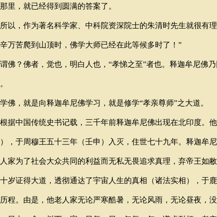
那里，就已经得到圆满的答案了。
所以，作为著名科学家、中科院资深院士的朱清时先生就很有理
辛万苦爬到山顶时，佛学大师已经在此等候多时了！”
谓佛？佛者，觉也，明白人也，“孝悌之至”者也。释迦牟尼佛乃
。
佛，就是向释迦牟尼佛学习，就是修学“孝亲尊师”之大道。
根据中国传统史书记载，三千年前释迦牟尼佛出现在北印度。他
），于周穆王五十三年（壬申）入灭，住世七十九年。释迦牟尼
人家为了社会大众共同的利益而无私无畏追求真理，弃帝王如敝
十岁证得大道，透彻通达了宇宙人生的真相（诸法实相），于鹿
历程。由是，他老人家无论严寒酷暑，无论风雨，无论昼夜，没