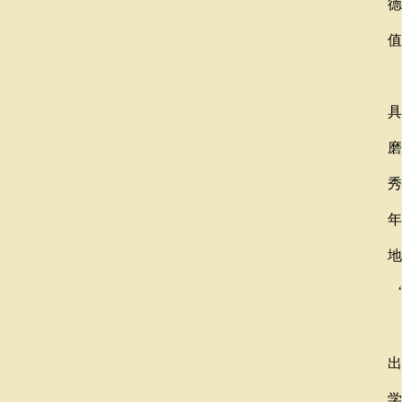
德
值
具
磨
秀
年
地
“
党
出
学