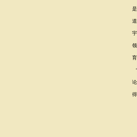
是
道
宇
领
育
“
论
得