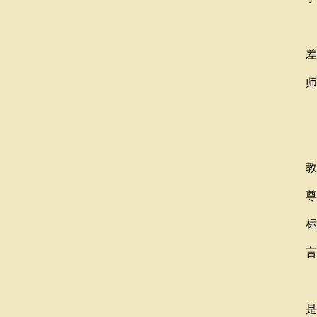
差
师
教
尊
标
言
是