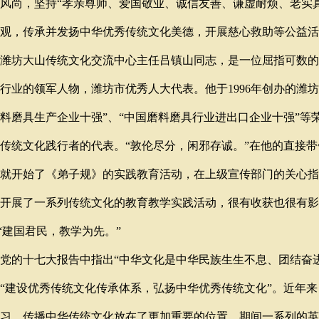
风尚，坚持“孝亲尊师、爱国敬业、诚信友善、谦虚耐烦、老实
观，传承并发扬中华优秀传统文化美德，开展慈心救助等公益活
潍坊大山传统文化交流中心主任吕镇山同志，是一位屈指可数的
行业的领军人物，潍坊市优秀人大代表。他于1996年创办的潍
料磨具生产企业十强”、“中国磨料磨具行业进出口企业十强”等
传统文化践行者的代表。“敦伦尽分，闲邪存诚。”在他的直接带
就开始了《弟子规》的实践教育活动，在上级宣传部门的关心指
开展了一系列传统文化的教育教学实践活动，很有收获也很有影
建国君民，教学为先。”
的十七大报告中指出“中华文化是中华民族生生不息、团结奋进
“建设优秀传统文化传承体系，弘扬中华优秀传统文化”。近年
习、传播中华传统文化放在了更加重要的位置，期间一系列的英