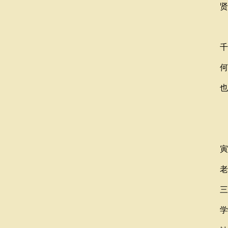
贤
千
何
也
学
寅
老
三
学